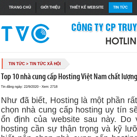
TRANG CHỦ
GIỚI THIỆU
THIẾT KẾ WEBSITE
TIN TỨC
TIN TỨC
> TIN TỨC XÃ HỘI
Top 10 nhà cung cấp Hosting Việt Nam chất lượng 
Tin đăng ngày: 22/9/2020 - Xem: 2718
Như đã biết, Hosting là một phần rất
chọn nhà cung cấp hosting uy tín s
ổn định của website sau này. Do
hosting cần sự thận trọng và kỹ l