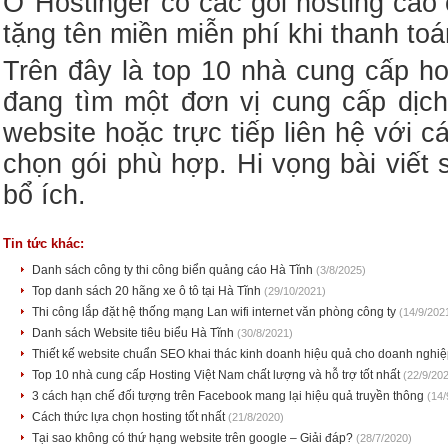
Ở Hostinger có các gói hosting ca
tặng tên miền miễn phí khi thanh to
Trên đây là top 10 nhà cung cấp ho
đang tìm một đơn vị cung cấp dịch 
website hoặc trực tiếp liên hệ với 
chọn gói phù hợp. Hi vọng bài viết
bổ ích.
Tin tức khác:
Danh sách công ty thi công biển quảng cáo Hà Tĩnh
(3/8/2025)
Top danh sách 20 hãng xe ô tô tại Hà Tĩnh
(29/10/2021)
Thi công lắp đặt hệ thống mạng Lan wifi internet văn phòng công ty
(14/9/202
Danh sách Website tiêu biểu Hà Tĩnh
(30/8/2021)
Thiết kế website chuẩn SEO khai thác kinh doanh hiệu quả cho doanh nghi
Top 10 nhà cung cấp Hosting Việt Nam chất lượng và hỗ trợ tốt nhất
(22/9/20
3 cách hạn chế đối tượng trên Facebook mang lại hiệu quả truyền thông
(14/
Cách thức lựa chọn hosting tốt nhất
(21/8/2020)
Tại sao không có thứ hạng website trên google – Giải đáp?
(28/7/2020)