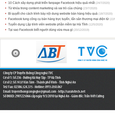
10 Cách xây dựng phát triển fanpage Facebook hiệu quả nhất
(24/7/2020)
Từ khóa trong content marketing và vai trò của chúng
(23/7/2020)
Bí quyết cho cách trình bày nội dung website bán hàng hiệu quả
(18/7/2020)
Facebook tung công cụ bán hàng trực tuyến, lấn sân thương mại điện tử
(22/
Tuyển dụng Lập trình viên website phần mềm tại Hà Tĩnh
(12/5/2020)
Tại sao Facebook biết người dùng vừa mua gì
(20/12/2019)
Công ty CP Truyền thông Công nghệ TVC
Cơ sở 1: Số 236 - Đường Hà Huy Tập - TP Hà Tĩnh
Cơ sở 2: Số 74 Lê Văn Tám - Thành phố Vinh - Tỉnh Nghệ An
Tel/ Fax: 02386.524.375 - Hotline: 0915.050.067
Email:
truyenthongcongnghe@gmail.com
- http://sarahitech.net
Số ĐKKD: 2901225066 cấp ngày 9/3/2010 tại Nghệ An - Giám đốc: Trần Viết Cường