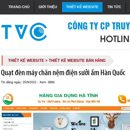
TRANG CHỦ
GIỚI THIỆU
THIẾT KẾ WEBSITE
TIN TỨC
THIẾT KẾ WEBSITE
> THIẾT KẾ WEBSITE BÁN HÀNG
Quạt đèn máy chăn nệm điện sưởi ấm Hàn Quốc
Tin đăng ngày: 25/9/2021 - Xem: 3866