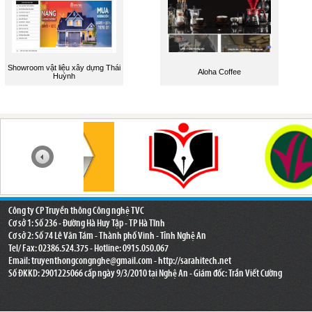
Showroom vật liệu xây dựng Thái
Aloha Coffee
Huỳnh
Công ty CP Truyền thông Công nghệ TVC
Cơ sở 1: Số 236 - Đường Hà Huy Tập - TP Hà Tĩnh
Cơ sở 2: Số 74 Lê Văn Tám - Thành phố Vinh - Tỉnh Nghệ An
Tel/ Fax: 02386.524.375 - Hotline: 0915.050.067
Email:
truyenthongcongnghe@gmail.com
- http://sarahitech.net
Số ĐKKD: 2901225066 cấp ngày 9/3/2010 tại Nghệ An - Giám đốc: Trần Viết Cường