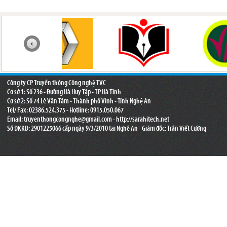
Công ty CP Truyền thông Công nghệ TVC
Cơ sở 1: Số 236 - Đường Hà Huy Tập - TP Hà Tĩnh
Cơ sở 2: Số 74 Lê Văn Tám - Thành phố Vinh - Tỉnh Nghệ An
Tel/ Fax: 02386.524.375 - Hotline: 0915.050.067
Email:
truyenthongcongnghe@gmail.com
- http://sarahitech.net
Số ĐKKD: 2901225066 cấp ngày 9/3/2010 tại Nghệ An - Giám đốc: Trần Viết Cường