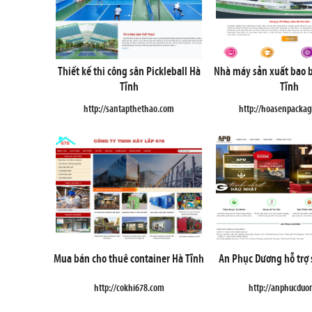
Thiết kế thi công sân Pickleball Hà
Nhà máy sản xuất bao b
Tĩnh
Tĩnh
http://santapthethao.com
http://hoasenpacka
Mua bán cho thuê container Hà Tĩnh
An Phục Dương hỗ trợ 
http://cokhi678.com
http://anphucduo