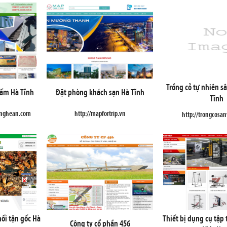
Trồng cỏ tự nhiên s
hấm Hà Tĩnh
Đặt phòng khách sạn Hà Tĩnh
Tĩnh
mnghean.com
http://mapfortrip.vn
http://trongcosa
mối tận gốc Hà
Thiết bị dụng cụ tập
Công ty cổ phần 456