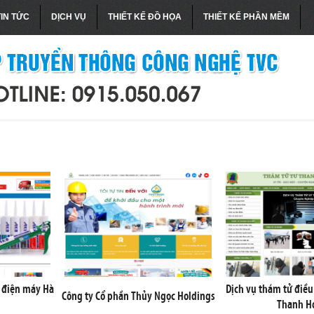
TIN TỨC
DỊCH VỤ
THIẾT KẾ ĐỒ HỌA
THIẾT KẾ PHẦN MỀM
í điện máy Hà
Dịch vụ thám tử điều 
Công ty Cổ phần Thủy Ngọc Holdings
Thanh H