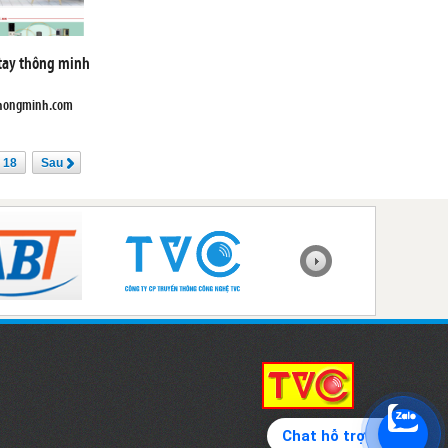
 tay thông minh
thongminh.com
18
Sau
Chat hỗ trợ