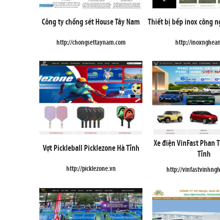
Công ty chống sét House Tây Nam
Thiết bị bếp inox công 
http://chongsettaynam.com
http://inoxnghea
Xe điện VinFast Phan 
Vợt Pickleball Picklezone Hà Tĩnh
Tĩnh
http://picklezone.vn
http://vinfastvinhng