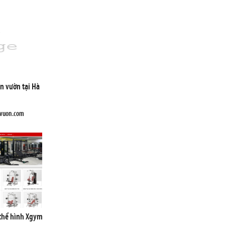
ân vườn tại Hà
nvuon.com
 thể hình Xgym