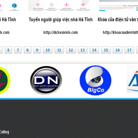
i Hà Tĩnh
Tuyển người giúp việc nhà Hà Tĩnh
Khóa cửa điện tử vân
nh.com
http://dichvuvinh.com
http://khoacuadientu
6
7
8
9
10
11
12
13
14
15
16
17
 Cường