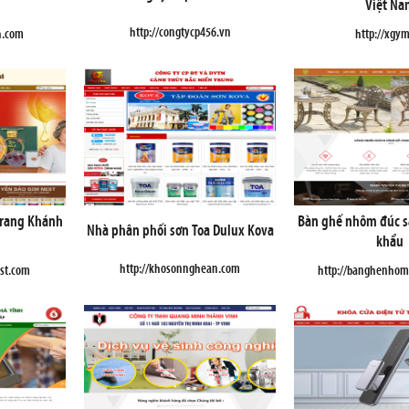
Việt Na
http://congtycp456.vn
h.com
http://xgy
Trang Khánh
Bàn ghế nhôm đúc s
Nhà phân phối sơn Toa Dulux Kova
khẩu
http://khosonnghean.com
st.com
http://banghenhom