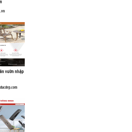
m
m.vn
ân vườn nhập
ducdep.com