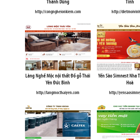
Thành Dũng
Tĩnh
http://congngheionkiem.com
http://dietmoivin
Làng Nghề Mộc nội thất Đồ gỗ Thái
Yến Sào Simnest Nha 
Yên Đức Bình
Hoà
http://langmocthaiyen.com
http://yensaosimne