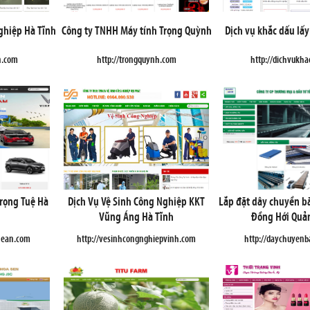
nghiệp Hà Tĩnh
Công ty TNHH Máy tính Trọng Quỳnh
Dịch vụ khắc dấu lấ
n.com
http://trongquynh.com
http://dichvukh
Trọng Tuệ Hà
Dịch Vụ Vệ Sinh Công Nghiệp KKT
Lắp đặt dây chuyền bă
Vũng Áng Hà Tĩnh
Đồng Hới Quả
hean.com
http://vesinhcongnghiepvinh.com
http://daychuyenb