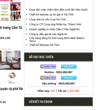
Quạt đèn máy chăn nệm điện sưởi ấm Hàn Quốc
Thiết kế website uy tín giá rẻ Hà Tĩnh
Chụp ảnh kỷ yếu ở tại Hà Tĩnh
Công ty CP Cung ứng Nhân lực Thành Vinh
ời trang Cẩm Tú
Doanh nghiệp tư nhân Diệu Châu Nghệ An
Công ty đấu giá tài sản Nghệ An
vinh.com
Cửa hàng đồng hồ thời trang Bình Minh Watch
Store
Thiết kế Website Hà Tĩnh
HỖ TRỢ TRỰC TUYẾN
Hotline - 0915.050.067
Văn phòng - 0915.050.067
 quán cà phê Hà
|
Hôm nay:
247
Tất cả:
1,293,305
LIÊN KẾT FACEBOOK
ee.vn