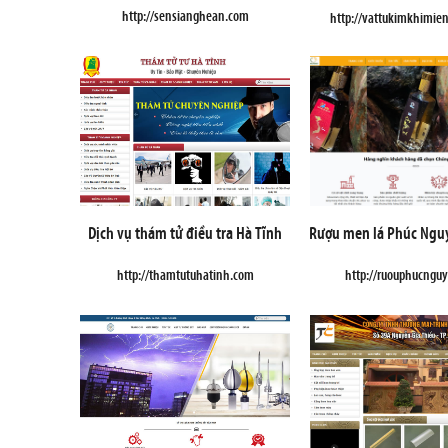
http://sensianghean.com
http://vattukimkhimie
Dịch vụ thám tử điều tra Hà Tĩnh
Rượu men lá Phúc Ngu
http://thamtutuhatinh.com
http://ruouphucngu