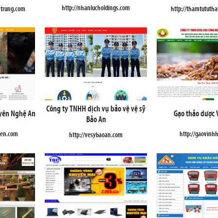
http://nhanlucholdings.com
ntrung.com
http://thamtututh
Công ty TNHH dịch vụ bảo vệ vệ sỹ
yên Nghệ An
Gạo thảo dược 
Bảo An
yen.com
http://gaovinh
http://vesybaoan.com