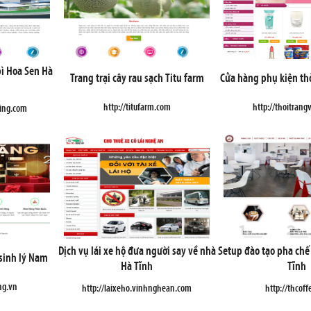
ì Hoa Sen Hà
Trang trại cây rau sạch Titu farm
Cửa hàng phụ kiện th
http://titufarm.com
http://thoitrang
ging.com
Dịch vụ lái xe hộ đưa người say về nhà
Setup đào tạo pha chế
sinh lý Nam
Hà Tĩnh
Tĩnh
ng.vn
http://laixeho.vinhnghean.com
http://thcoff