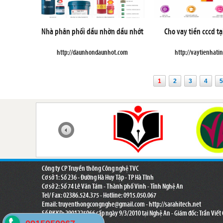
Nhà phân phối dầu nhờn dầu nhớt
Cho vay tiền cccd tạ
http://daunhondaunhot.com
http://vaytienhati
1
2
3
4
5
Công ty CP Truyền thông Công nghệ TVC
Cơ sở 1: Số 236 - Đường Hà Huy Tập - TP Hà Tĩnh
Cơ sở 2: Số 74 Lê Văn Tám - Thành phố Vinh - Tỉnh Nghệ An
Tel/ Fax: 02386.524.375 - Hotline: 0915.050.067
Email:
truyenthongcongnghe@gmail.com
- http://sarahitech.net
Số ĐKKD: 2901225066 cấp ngày 9/3/2010 tại Nghệ An - Giám đốc: Trần Viết