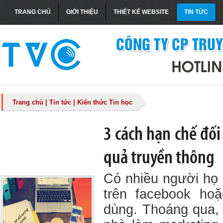
TRANG CHỦ
GIỚI THIỆU
THIẾT KẾ WEBSITE
TIN TỨC
Trang chủ
|
Tin tức
|
Kiến thức Tin học
3 cách hạn chế đối
quả truyền thông
Có nhiều người họ 
trên facebook hoặ
dùng. Thoáng qua, 