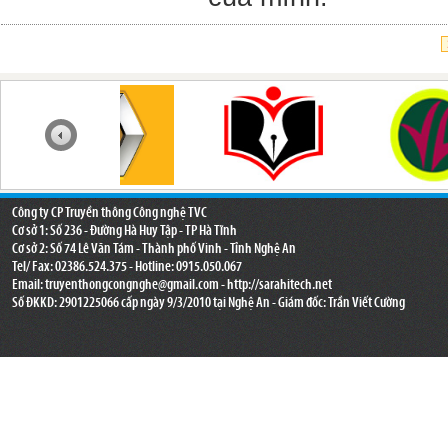
Công ty CP Truyền thông Công nghệ TVC
Cơ sở 1: Số 236 - Đường Hà Huy Tập - TP Hà Tĩnh
Cơ sở 2: Số 74 Lê Văn Tám - Thành phố Vinh - Tỉnh Nghệ An
Tel/ Fax: 02386.524.375 - Hotline: 0915.050.067
Email:
truyenthongcongnghe@gmail.com
- http://sarahitech.net
Số ĐKKD: 2901225066 cấp ngày 9/3/2010 tại Nghệ An - Giám đốc: Trần Viết Cường