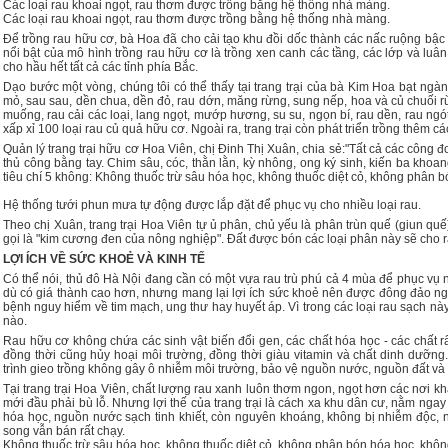
Các loại rau khoai ngọt, rau thơm được trồng bằng hệ thống nhà màng.
Các loại rau khoai ngọt, rau thơm được trồng bằng hệ thống nhà màng.
Để trồng rau hữu cơ, bà Hoa đã cho cải tạo khu đồi dốc thành các nấc ruộng bậc
nổi bật của mô hình trồng rau hữu cơ là trồng xen canh các tầng, các lớp và luân
cho hầu hết tất cả các tỉnh phía Bắc.
Dạo bước một vòng, chúng tôi có thể thấy tại trang trại của bà Kim Hoa bạt ngàn 
mỏ, sau sau, dền chua, dền đỏ, rau dớn, măng rừng, sung nếp, hoa và củ chuối rừ
muống, rau cải các loại, lang ngọt, mướp hương, su su, ngọn bí, rau dền, rau ngót,
xấp xỉ 100 loại rau củ quả hữu cơ. Ngoài ra, trang trại còn phát triển trồng thêm 
Quản lý trang trại hữu cơ Hoa Viên, chị Đinh Thị Xuân, chia sẻ:"Tất cả các công 
thủ công bằng tay. Chim sâu, cóc, thằn lằn, kỳ nhông, ong ký sinh, kiến ba khoang…
tiêu chí 5 không: Không thuốc trừ sâu hóa học, không thuốc diệt cỏ, không phân bó
Hệ thống tưới phun mưa tự động được lắp đặt để phục vụ cho nhiều loại rau.
Theo chị Xuân, trang trại Hoa Viên tự ủ phân, chủ yếu là phân trùn quế (giun quế
gọi là "kim cương đen của nông nghiệp". Đất được bón các loại phân này sẽ cho 
LỢI ÍCH VỀ SỨC KHOẺ VÀ KINH TẾ
Có thể nói, thủ đô Hà Nội đang cần có một vựa rau trù phú cả 4 mùa để phục vụ
dù có giá thành cao hơn, nhưng mang lại lợi ích sức khoẻ nên được đông đảo n
bệnh nguy hiểm về tim mạch, ung thư hay huyết áp. Vì trong các loại rau sạch nà
nào.
Rau hữu cơ không chứa các sinh vật biến đổi gen, các chất hóa học - các chất r
đồng thời cũng hủy hoại môi trường, đồng thời giàu vitamin và chất dinh dưỡng
trình gieo trồng không gây ô nhiễm môi trường, bảo vệ nguồn nước, nguồn đất và s
Tại trang trại Hoa Viên, chất lượng rau xanh luôn thơm ngon, ngọt hơn các nơi kh
mới đầu phải bù lỗ. Nhưng lợi thế của trang trại là cách xa khu dân cư, nằm nga
hóa học, nguồn nước sạch tinh khiết, còn nguyên khoáng, không bị nhiễm độc, n
song vẫn bán rất chạy.
Không thuốc trừ sâu hóa học, không thuốc diệt cỏ, không phân bón hóa học, không 