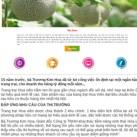
15 năm trước, bà Trương Kim Hoa đã từ bỏ công việc ổn định tại một ngân hà
trang trại, cho doanh thu hàng tỷ đồng mỗi năm...
Trang trại Hoa viên nằm len lỏi qua gần chục ngách đồi sỏi đá, nhỏ hẹp tại thôn 
lại hiệu quả kinh tế cao. Sản phẩm rau của trang trại Hoa Viên đạt tiêu chuẩn h
rau hữu cơ thuộc hàng lớn nhất Hà Nội.
ĐÁP ỨNG NHU CẦU CỦA THỊ TRƯỜNG
Trang trại Hoa viên được chia thành 2 khu chính: 1 khu diện tích 60ha tại xã Y
phương pháp hữu cơ mang lại hiệu quả kinh tế cao, đặc biệt được các hệ thống s
Bà Trương Kim Hoa, Giám đốc Công ty TNHH khai thác tiềm năng sinh thái Hòa Lạ
thể tôi vốn có nhiều bệnh, thể trạng ốm yếu nên cần sử dụng những loại thực phẩ
thấy nhu cầu thị trường về sử dụng rau sạch có thể giúp phát triển kinh tế, tôi đ
nhằm phục vụ những thực khách có nhu cầu và quan điểm giống mình".