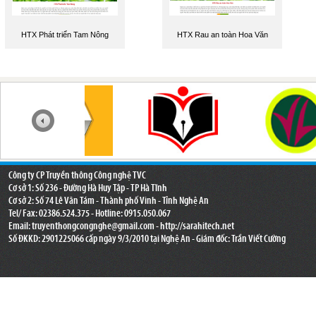
HTX Phát triển Tam Nông
HTX Rau an toàn Hoa Văn
Công ty CP Truyền thông Công nghệ TVC
Cơ sở 1: Số 236 - Đường Hà Huy Tập - TP Hà Tĩnh
Cơ sở 2: Số 74 Lê Văn Tám - Thành phố Vinh - Tỉnh Nghệ An
Tel/ Fax: 02386.524.375 - Hotline: 0915.050.067
Email:
truyenthongcongnghe@gmail.com
- http://sarahitech.net
Số ĐKKD: 2901225066 cấp ngày 9/3/2010 tại Nghệ An - Giám đốc: Trần Viết Cường