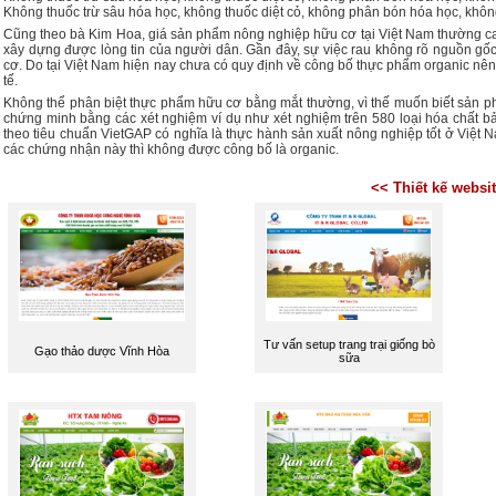
Không thuốc trừ sâu hóa học, không thuốc diệt cỏ, không phân bón hóa học, không 
Cũng theo bà Kim Hoa, giá sản phẩm nông nghiệp hữu cơ tại Việt Nam thường 
xây dựng được lòng tin của người dân. Gần đây, sự việc rau không rõ nguồn g
cơ. Do tại Việt Nam hiện nay chưa có quy định về công bố thực phẩm organic nên
tế.
Không thể phân biệt thực phẩm hữu cơ bằng mắt thường, vì thế muốn biết sản ph
chứng minh bằng các xét nghiệm ví dụ như xét nghiệm trên 580 loại hóa chất bảo 
theo tiêu chuẩn VietGAP có nghĩa là thực hành sản xuất nông nghiệp tốt ở Việt
các chứng nhận này thì không được công bố là organic.
<< Thiết kế websi
Tư vấn setup trang trại giống bò
Gạo thảo dược Vĩnh Hòa
sữa