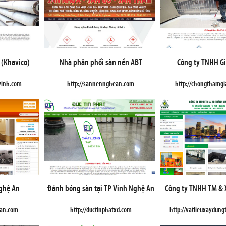
 (Khavico)
Nhà phân phối sàn nền ABT
Công ty TNHH Gi
vinh.com
http://sannennghean.com
http://chongthamgi
Nghệ An
Đánh bóng sàn tại TP Vinh Nghệ An
Công ty TNHH TM & 
ean.com
http://ductinphatxd.com
http://vatlieuxaydun