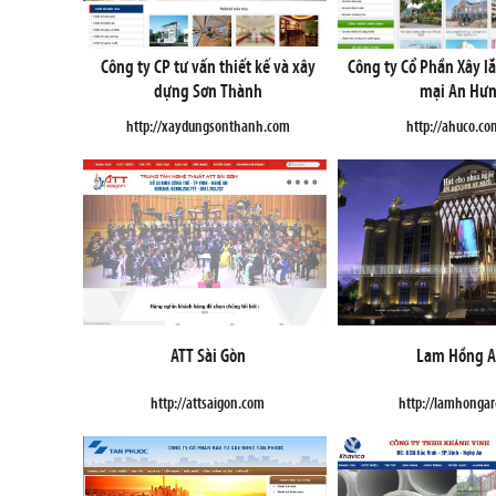
Công ty CP tư vấn thiết kế và xây
Công ty Cổ Phần Xây l
dựng Sơn Thành
mại An Hư
http://xaydungsonthanh.com
http://ahuco.co
ATT Sài Gòn
Lam Hồng A
http://attsaigon.com
http://lamhongar