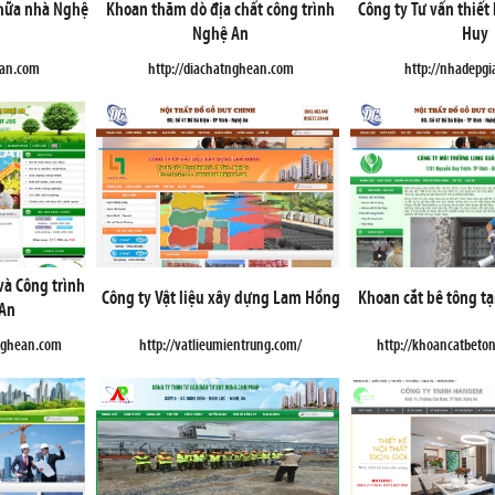
chữa nhà Nghệ
Khoan thăm dò địa chất công trình
Công ty Tư vấn thiết
Nghệ An
Huy
ean.com
http://diachatnghean.com
http://nhadepg
và Công trình
Công ty Vật liệu xây dựng Lam Hồng
Khoan cắt bê tông t
 An
inghean.com
http://vatlieumientrung.com/
http://khoancatbet