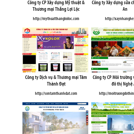
Công ty CP Xây dựng Mỹ thuật &
Công ty Xây dựng sửa 
Thương mại Thắng Lợi Lộc
An
http://mythuatthangloiloc.com
http://xaynhangh
Công ty Dịch vụ & Thương mại Tâm
Công ty CP Môi trường 
Thành Đạt
đô thị Nghệ
http://sontamthanhdat.com
http://moitruongdoth