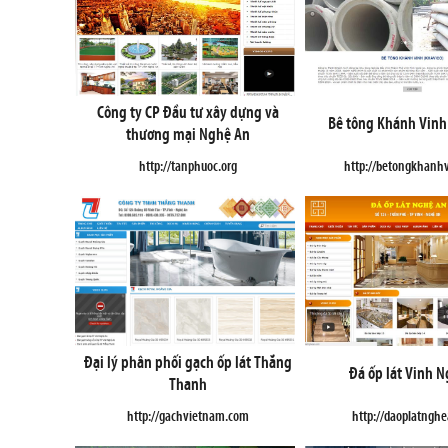
Công ty CP Đầu tư xây dựng và
Bê tông Khánh Vinh
thương mại Nghệ An
http://tanphuoc.org
http://betongkhanh
Đại lý phân phối gạch ốp lát Thắng
Đá ốp lát Vinh 
Thanh
http://gachvietnam.com
http://daoplatngh