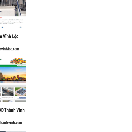
a Vĩnh Lộc
avinhloc.com
XD Thành Vinh
gthanhvinh.com