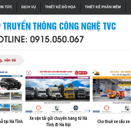
TIN TỨC
DỊCH VỤ
THIẾT KẾ ĐỒ HỌA
THIẾT KẾ PHẦN MỀM
, vận tải
Xe vận tải gửi chuyển hàng từ Hà
hỗ tại Hà Tĩnh
Cho thuê xe cẩu xe
Tĩnh đi Hà Nội