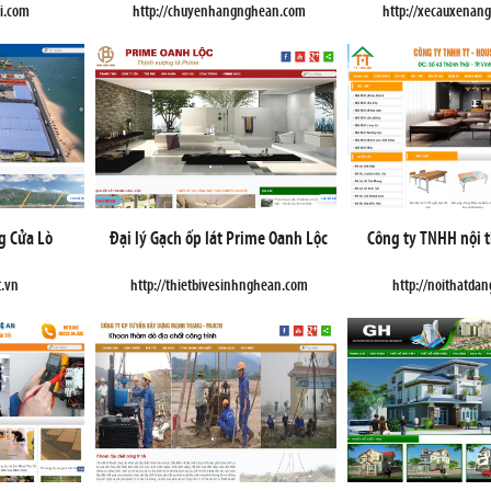
ai.com
http://chuyenhangnghean.com
http://xecauxenan
g Cửa Lò
Đại lý Gạch ốp lát Prime Oanh Lộc
Công ty TNHH nội 
t.vn
http://thietbivesinhnghean.com
http://noithatda