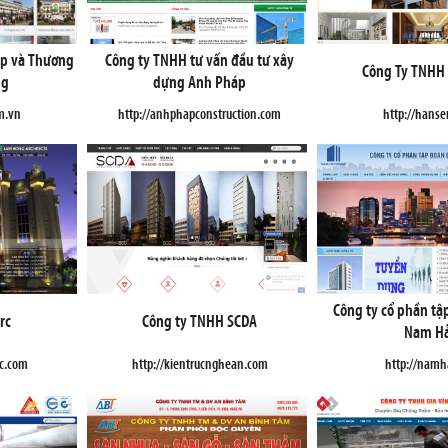
ắp và Thương
Công ty TNHH tư vấn đầu tư xây
Công Ty TNHH
ng
dựng Anh Pháp
m.vn
http://anhphapconstruction.com
http://hans
Công ty cổ phần tậ
rc
Công ty TNHH SCDA
Nam Hả
c.com
http://kientrucnghean.com
http://namh