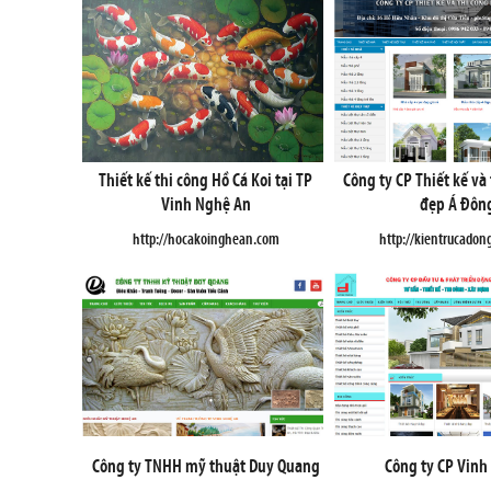
Thiết kế thi công Hồ Cá Koi tại TP
Công ty CP Thiết kế và
Vinh Nghệ An
đẹp Á Đôn
http://hocakoinghean.com
http://kientrucadon
Công ty TNHH mỹ thuật Duy Quang
Công ty CP Vinh