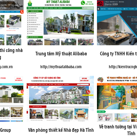
 thi công nhà
Trung tâm Mỹ thuật Alibaba
Công ty TNHH Kiến t
g
g.com.vn
http://mythuatalibaba.com
http://kientrucng
Vẽ tranh tường tại 
 Group
Văn phòng thiết kế Nhà đẹp Hà Tĩnh
Tĩnh