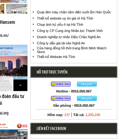
Quạt đèn máy chăn nệm điện sưởi ấm Hàn Quốc
Thiết kế website uy tín giá rẻ Hà Tĩnh
 Hansem
Chụp ảnh kỷ yếu ở tại Hà Tĩnh
Công ty CP Cung ứng Nhân lực Thành Vinh
em.vn/
Doanh nghiệp tư nhân Diệu Châu Nghệ An
Công ty đấu giá tài sản Nghệ An
Cửa hàng đồng hồ thời trang Bình Minh Watch
Store
Thiết kế Website Hà Tĩnh
HỖ TRỢ TRỰC TUYẾN
Hotline - 0915.050.067
p đoàn đầu tư
i
Văn phòng - 0915.050.067
ai.org
|
Hôm nay:
137
Tất cả:
1,293,195
LIÊN KẾT FACEBOOK