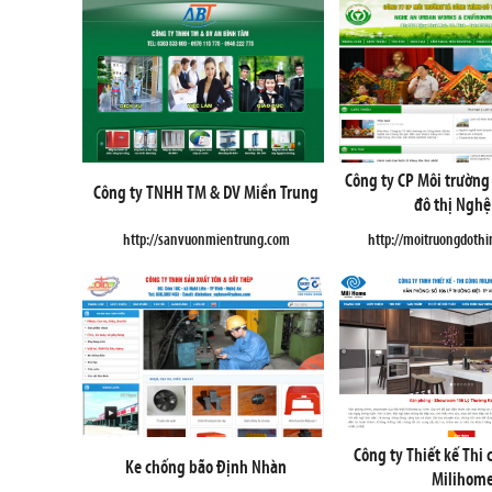
Công ty CP Môi trường
Công ty TNHH TM & DV Miền Trung
đô thị Nghệ
http://sanvuonmientrung.com
http://moitruongdoth
Công ty Thiết kế Thi 
Ke chống bão Định Nhàn
Milihom