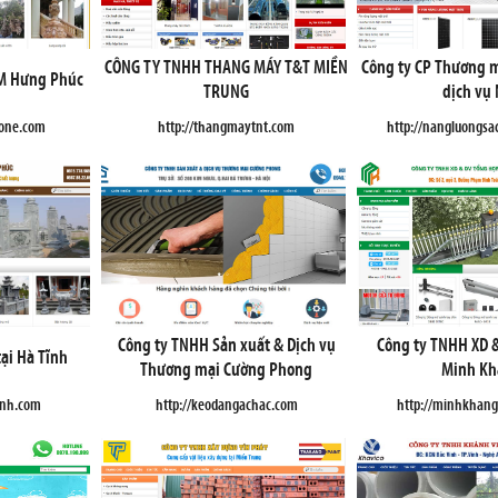
CÔNG TY TNHH THANG MÁY T&T MIỀN
Công ty CP Thương m
TM Hưng Phúc
TRUNG
dịch vụ
tone.com
http://thangmaytnt.com
http://nangluongs
Công ty TNHH Sản xuất & Dịch vụ
Công ty TNHH XD 
tại Hà Tĩnh
Thương mại Cường Phong
Minh K
inh.com
http://keodangachac.com
http://minhkhan