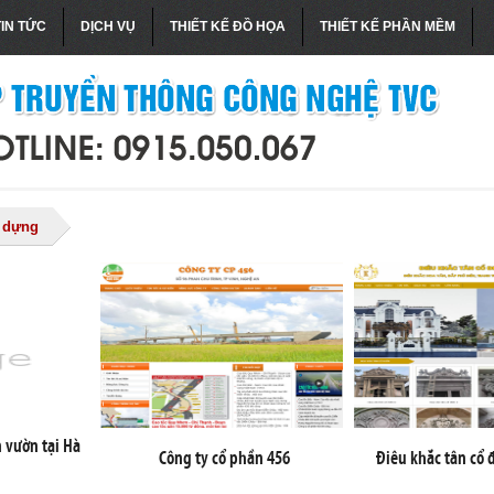
TIN TỨC
DỊCH VỤ
THIẾT KẾ ĐỒ HỌA
THIẾT KẾ PHẦN MỀM
y dựng
n vườn tại Hà
Công ty cổ phần 456
Điêu khắc tân cổ 