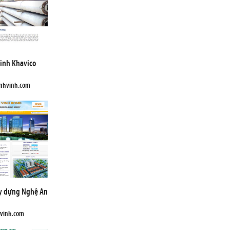
inh Khavico
anhvinh.com
ây dựng Nghệ An
gvinh.com