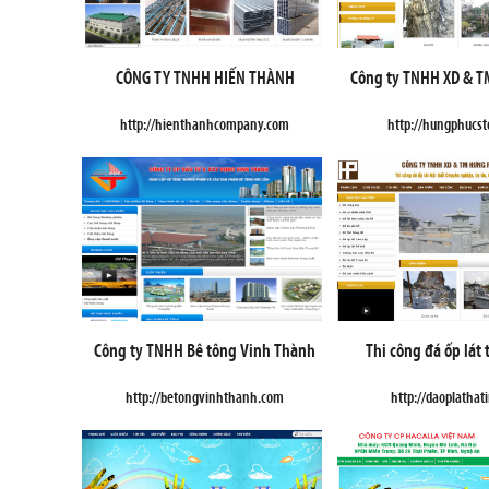
CÔNG TY TNHH HIẾN THÀNH
Công ty TNHH XD & 
http://hienthanhcompany.com
http://hungphucs
Công ty TNHH Bê tông Vinh Thành
Thi công đá ốp lát 
http://betongvinhthanh.com
http://daoplathat