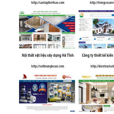
http://santapthethao.com
http://trongcosan
Nội thất vật liệu xây dựng Hà Tĩnh
Công ty thiết kế kiến
http://vatlieunghean.com
http://kientrucha