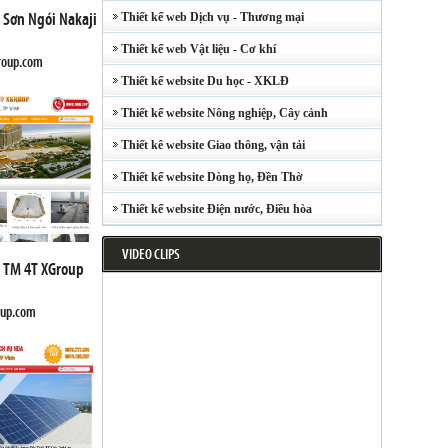
M Sơn Ngói Nakaji
Thiết kế web Dịch vụ - Thương mại
Thiết kế web Vật liệu - Cơ khí
group.com
Thiết kế website Du học - XKLĐ
Thiết kế website Nông nghiệp, Cây cảnh
Thiết kê website Giao thông, vận tải
Thiết kế website Dòng họ, Đền Thờ
Thiết kế website Điện nước, Điều hòa
VIDEO CLIPS
 TM 4T XGroup
oup.com