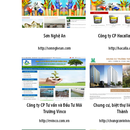
Sơn Nghệ An
Công ty CP Hacall
http://sonnghean.com
http://hacalla
Công ty CP Tư vấn và Đầu Tư Môi
Chung cư, biệt thự l
Trường Vinco
Thành
http://evinco.com.vn
http://chungcuvinh