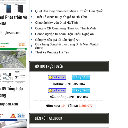
Quạt đèn máy chăn nệm điện sưởi ấm Hàn Quốc
ại Phát triển và
Thiết kế website uy tín giá rẻ Hà Tĩnh
 NDA
Chụp ảnh kỷ yếu ở tại Hà Tĩnh
Công ty CP Cung ứng Nhân lực Thành Vinh
achnghean.com
Doanh nghiệp tư nhân Diệu Châu Nghệ An
Công ty đấu giá tài sản Nghệ An
Cửa hàng đồng hồ thời trang Bình Minh Watch
Store
Thiết kế Website Hà Tĩnh
HỖ TRỢ TRỰC TUYẾN
Hotline - 0915.050.067
& DV Tổng hợp
hang
Văn phòng - 0915.050.067
gnghean.com
|
Hôm nay:
19
Tất cả:
1,293,077
LIÊN KẾT FACEBOOK