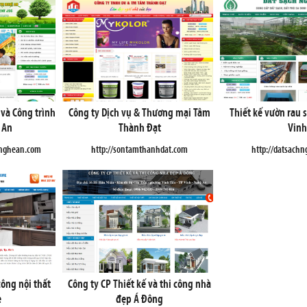
 và Công trình
Công ty Dịch vụ & Thương mại Tâm
Thiết kế vườn rau 
 An
Thành Đạt
Vinh
inghean.com
http://sontamthanhdat.com
http://datsach
công nội thất
Công ty CP Thiết kế và thi công nhà
e
đẹp Á Đông