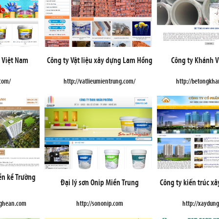
a Việt Nam
Công ty Vật liệu xây dựng Lam Hồng
Công ty Khánh V
.com/
http://vatlieumientrung.com/
http://betongkh
iền kề Trường
Đại lý sơn Onip Miền Trung
Công ty kiến trúc x
nghean.com
http://sononip.com
http://xaydun