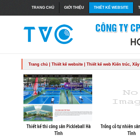
TRANG CHỦ
GIỚI THIỆU
THIẾT KẾ WEBSITE
Trang chủ
|
Thiết kế website
|
Thiết kế web Kiến trúc, Xâ
Thiết kế thi công sân Pickleball Hà
Trồng cỏ tự nhiên sâ
Tĩnh
Tĩnh