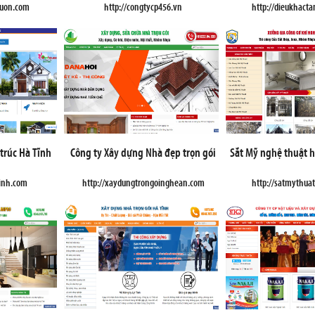
vuon.com
http://congtycp456.vn
http://dieukhact
 trúc Hà Tĩnh
Công ty Xây dựng Nhà đẹp trọn gói
Sắt Mỹ nghệ thuật h
tinh.com
http://xaydungtrongoinghean.com
http://satmythuat