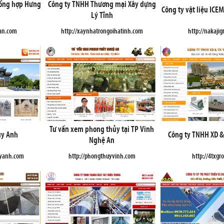
Tổng hợp Hưng
Công ty TNHH Thương mại Xây dựng
Công ty vật liệu ICE
Lý Tĩnh
an.com
http://xaynhatrongoihatinh.com
http://nakaji
Tư vấn xem phong thủy tại TP Vinh
uy Anh
Công ty TNHH XD &
Nghệ An
uyanh.com
http://phongthuyvinh.com
http://4txgr