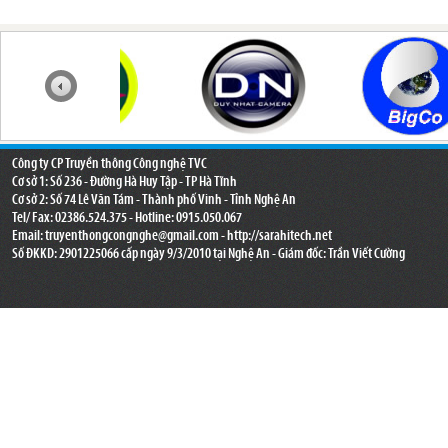
Công ty CP Truyền thông Công nghệ TVC
Cơ sở 1: Số 236 - Đường Hà Huy Tập - TP Hà Tĩnh
Cơ sở 2: Số 74 Lê Văn Tám - Thành phố Vinh - Tỉnh Nghệ An
Tel/ Fax: 02386.524.375 - Hotline: 0915.050.067
Email:
truyenthongcongnghe@gmail.com
- http://sarahitech.net
Số ĐKKD: 2901225066 cấp ngày 9/3/2010 tại Nghệ An - Giám đốc: Trần Viết Cường