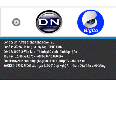
Công ty CP Truyền thông Công nghệ TVC
Cơ sở 1: Số 236 - Đường Hà Huy Tập - TP Hà Tĩnh
Cơ sở 2: Số 74 Lê Văn Tám - Thành phố Vinh - Tỉnh Nghệ An
Tel/ Fax: 02386.524.375 - Hotline: 0915.050.067
Email:
truyenthongcongnghe@gmail.com
- http://sarahitech.net
Số ĐKKD: 2901225066 cấp ngày 9/3/2010 tại Nghệ An - Giám đốc: Trần Viết Cường