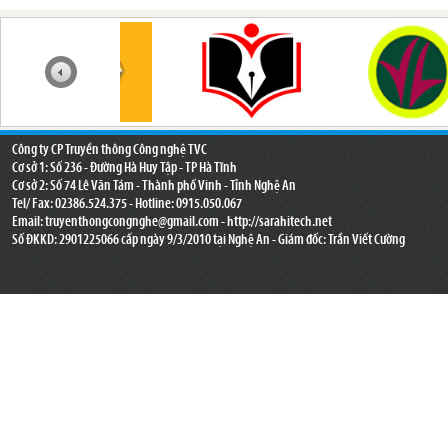
Công ty CP Truyền thông Công nghệ TVC
Cơ sở 1: Số 236 - Đường Hà Huy Tập - TP Hà Tĩnh
Cơ sở 2: Số 74 Lê Văn Tám - Thành phố Vinh - Tỉnh Nghệ An
Tel/ Fax: 02386.524.375 - Hotline: 0915.050.067
Email:
truyenthongcongnghe@gmail.com
- http://sarahitech.net
Số ĐKKD: 2901225066 cấp ngày 9/3/2010 tại Nghệ An - Giám đốc: Trần Viết Cường