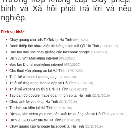
binh và Xã hội phải trả lời và n
nghiệp.
Dịch vụ khác:
Chạy quảng cáo ads TikTok tại Hà Tĩnh
(8/4/2023)
Danh thiếp thẻ nhựa điện tử thông minh mã QR Hà Tĩnh
(19/12/2022)
Đào tạo dạy học chạy quảng cáo facebook google
(14/9/2021)
Dịch vụ Wifi Marketing internet
(6/10/2020)
Đào tạo Digital marketing internet
(6/10/2020)
Cho thuê văn phòng ảo tại Hà Tĩnh
(17/8/2020)
Thiết kế website Landing page
(12/5/2020)
Thiết kế ứng dụng Mobile App tại Hà Tĩnh
(16/1/2020)
Thiết kế website uy tín giá rẻ Hà Tĩnh
(21/11/2019)
Tạo bản đồ google maps doanh nghiệp tại Hà Tĩnh
(21/11/2019)
Chụp ảnh kỷ yếu ở tại Hà Tĩnh
(21/11/2019)
Tổ chức sự kiện tại Hà Tĩnh
(21/11/2019)
Dịch vụ làm video youtube, sản xuất tvc quảng cáo tại Hà Tĩnh
(21/11/2019)
Dịch vụ SEO website tại Hà Tĩnh
(21/11/2019)
Chạy quảng cáo fanpage facebook tại Hà Tĩnh
(21/11/2019)