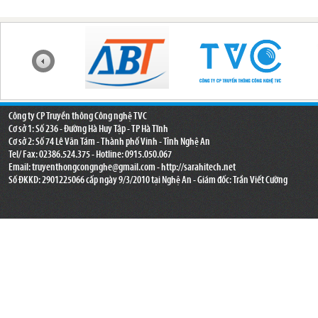
Công ty CP Truyền thông Công nghệ TVC
Cơ sở 1: Số 236 - Đường Hà Huy Tập - TP Hà Tĩnh
Cơ sở 2: Số 74 Lê Văn Tám - Thành phố Vinh - Tỉnh Nghệ An
Tel/ Fax: 02386.524.375 - Hotline: 0915.050.067
Email:
truyenthongcongnghe@gmail.com
- http://sarahitech.net
Số ĐKKD: 2901225066 cấp ngày 9/3/2010 tại Nghệ An - Giám đốc: Trần Viết Cường