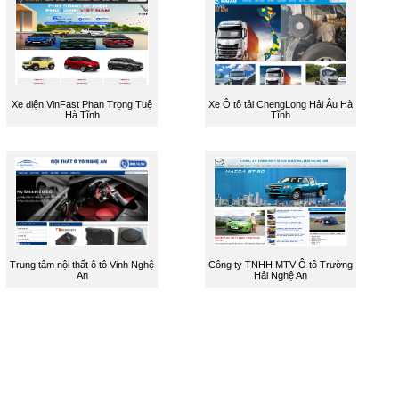
Xe điện VinFast Phan Trọng Tuệ
Xe Ô tô tải ChengLong Hải Âu Hà
Hà Tĩnh
Tĩnh
Trung tâm nội thất ô tô Vinh Nghệ
Công ty TNHH MTV Ô tô Trường
An
Hải Nghệ An