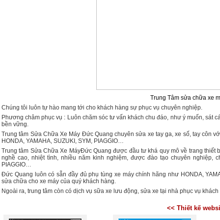
Trung Tâm sửa chữa xe 
Chúng tôi luôn tự hào mang tới cho khách hàng sự phục vụ chuyên nghiệp.
Phương châm phục vụ : Luôn chăm sóc tư vấn khách chu đáo, như ý muốn, sát cánh
bền vững.
Trung tâm Sửa Chữa Xe Máy Đức Quang chuyên sửa xe tay ga, xe số, tay côn với d
HONDA, YAMAHA, SUZUKI, SYM, PIAGGIO…
Trung tâm Sửa Chữa Xe MáyĐức Quang được đầu tư khá quy mô về trang thiết bị hi
nghề cao, nhiệt tình, nhiều năm kinh nghiệm, được đào tạo chuyên nghiệp
PIAGGIO…
Đức Quang luôn có sẵn đầy đủ phụ tùng xe máy chính hãng như HONDA, YAMAH
sửa chữa cho xe máy của quý khách hàng.
Ngoài ra, trung tâm còn có dịch vụ sữa xe lưu động, sửa xe tại nhà phục vụ khách
<< Thiết kế websi